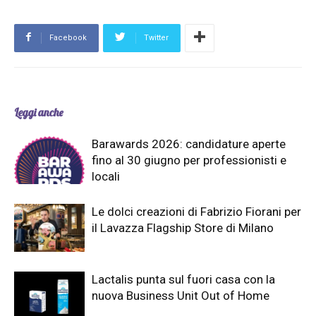
in tempi rapidissimi». In Martesana anche questo
significa fare le cose per bene (foto gallery: Brambilla-
Facebook
Twitter
Serrani). M.B.
Leggi anche
Barawards 2026: candidature aperte
fino al 30 giugno per professionisti e
locali
Le dolci creazioni di Fabrizio Fiorani per
il Lavazza Flagship Store di Milano
Lactalis punta sul fuori casa con la
nuova Business Unit Out of Home