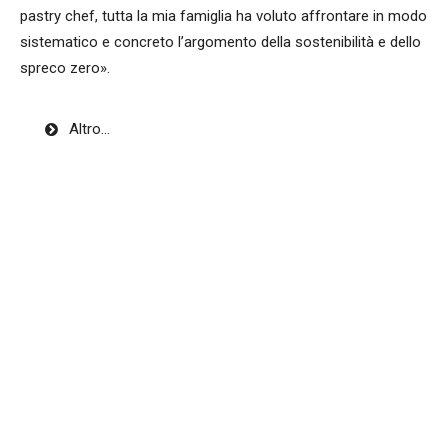
pastry chef, tutta la mia famiglia ha voluto affrontare in modo
sistematico e concreto l’argomento della sostenibilità e dello
spreco zero».
Altro…
«In una pasticceria come la nostra, dove si lavora
quotidianamente con il prodotto fresco - continua
Gabriele Santoro - ci si ritrova inevitabilmente a fine
giornata con dell’invenduto. Tutti prodotti che, per
mantenere alti i nostri standard qualitativi, non
riproponiamo certo il giorno dopo nelle nostre vetrine
ma che a tutti gli effetti sono freschi ed eccellenti. Per
questa ragione abbiamo deciso di legarci a
Too Good
To Go
,
una applicazione che mette in rete la
possibilità di fare acquisti dell’ultimo minuto, poco
prima della chiusura giornaliera, a prezzi vantaggiosi.
Intendiamoci, non si guadagna su questa iniziativa, ma