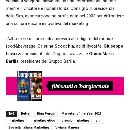
candidati vengono individuati da una commissione ad hoc,
mentre il vincitore è nominato dal Consiglio di presidenza
della Sim, associazione no profit, nata nel 2003 per diffondere
una cultura etica e innovativa del marketing.
L’albo d’oro dei premiati annovera altre figure del mondo
food&beverage:
Cristina Scocchia
, ad di Illycaffè,
Giuseppe
Lavazza
, presidente del Gruppo Lavazza, e
Guido Maria
Barilla
, presidente del Gruppo Barilla.
Abbonati a Bargiornale
TAG
BeHer
Birra Peroni
Marketer of the Year 2025
marketing
marketing etico
premio marketing
sim
Società Italiana Marketing
Viviana Manera