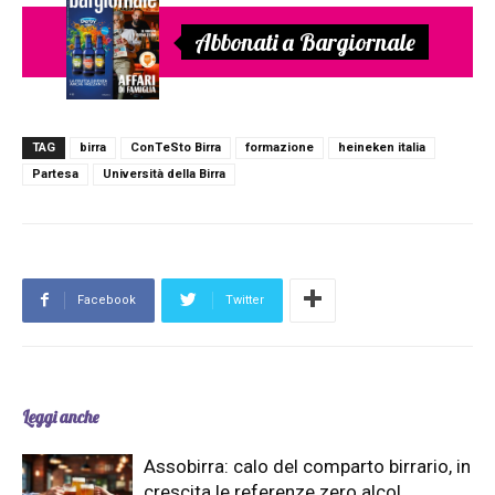
Abbonati a Bargiornale
TAG
birra
ConTeSto Birra
formazione
heineken italia
Partesa
Università della Birra
Facebook
Twitter
Leggi anche
Assobirra: calo del comparto birrario, in
crescita le referenze zero alcol