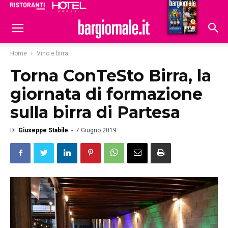
Ristoranti
Hoteldomani
Home
Vino e birra
Torna ConTeSto Birra, la
giornata di formazione
sulla birra di Partesa
Di
Giuseppe Stabile
-
7 Giugno 2019