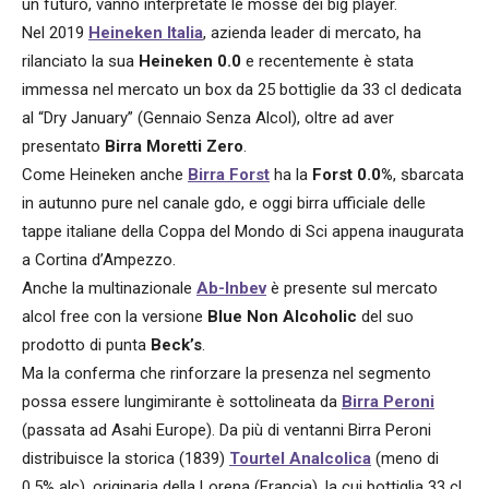
un futuro, vanno interpretate le mosse dei big player.
Nel 2019
Heineken Italia
, azienda leader di mercato, ha
rilanciato la sua
Heineken 0.0
e recentemente è stata
immessa nel mercato un box da 25 bottiglie da 33 cl dedicata
al “Dry January” (Gennaio Senza Alcol), oltre ad aver
presentato
Birra Moretti Zero
.
Come Heineken anche
Birra Forst
ha la
Forst 0.0%
, sbarcata
in autunno pure nel canale gdo, e oggi birra ufficiale delle
tappe italiane della Coppa del Mondo di Sci appena inaugurata
a Cortina d’Ampezzo.
Anche la multinazionale
Ab-Inbev
è presente sul mercato
alcol free con la versione
Blue
Non Alcoholic
del suo
prodotto di punta
Beck’s
.
Ma la conferma che rinforzare la presenza nel segmento
possa essere lungimirante è sottolineata da
Birra Peroni
(passata ad Asahi Europe). Da più di ventanni Birra Peroni
distribuisce la storica (1839)
Tourtel Analcolica
(meno di
0,5% alc), originaria della Lorena (Francia), la cui bottiglia 33 cl