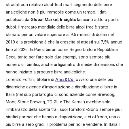
stradali con relativo alcol-test ma il segmento delle birre
analcoliche non è più immobile come un tempo. I dati
pubblicati da
Global Market Insights
lasciano adito a pochi
dubbi: il mercato mondiale delle birre alcol free è stato
stimato per un valore superiore ai 9,5 miliardi di dollari nel
2019 e la previsione è che la crescita si attesti sul 7,5% annuo
fino al 2026. In Paesi birrari come Regno Unito e Repubblica
Ceca, tanto per fare solo due esempi, sono sempre più
numerosi i birrifici, anche artigianali o di medie dimensioni, che
hanno iniziato a produrre birre analcoliche.
Lorenzo Fortini, titolare di
Ales&Co.
ovvero una delle più
dinamiche aziende d’importazione e distribuzione di birre in
Italia (nel suo portafoglio ci sono aziende come Brewdog,
Moor, Stone Brewing, TO ØL e The Kernel) avrebbe solo
l’imbarazzo della scelta tra i suoi fornitori: «Sono sempre più i
birrifici partner che hanno a disposizione, e ci offrono, una o
più birre a zero gradi. Il problema per noi è venderle. In Italia il