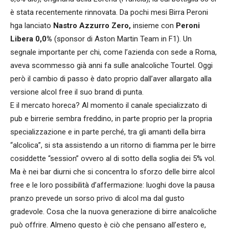
è stata recentemente rinnovata. Da pochi mesi Birra Peroni
hga lanciato
Nastro Azzurro Zero,
insieme con
Peroni
Libera 0,0%
(sponsor di Aston Martin Team in F1). Un
segnale importante per chi, come l’azienda con sede a Roma,
aveva scommesso già anni fa sulle analcoliche Tourtel. Oggi
però il cambio di passo è dato proprio dall’aver allargato alla
versione alcol free il suo brand di punta.
E il mercato horeca? Al momento il canale specializzato di
pub e birrerie sembra freddino, in parte proprio per la propria
specializzazione e in parte perché, tra gli amanti della birra
“alcolica”, si sta assistendo a un ritorno di fiamma per le birre
cosiddette “session” ovvero al di sotto della soglia dei 5% vol.
Ma è nei bar diurni che si concentra lo sforzo delle birre alcol
free e le loro possibilità d’affermazione: luoghi dove la pausa
pranzo prevede un sorso privo di alcol ma dal gusto
gradevole. Cosa che la nuova generazione di birre analcoliche
può offrire. Almeno questo è ciò che pensano all’estero e,