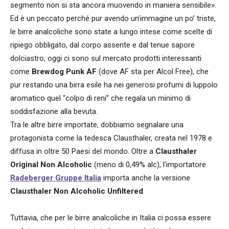
segmento non si sta ancora muovendo in maniera sensibile».
Ed è un peccato perché pur avendo un’immagine un po’ triste,
le birre analcoliche sono state a lungo intese come scelte di
ripiego obbligato, dal corpo assente e dal tenue sapore
dolciastro, oggi ci sono sul mercato prodotti interessanti
come
Brewdog Punk AF
(dove AF sta per Alcol Free), che
pur restando una birra esile ha nei generosi profumi di luppolo
aromatico quel “colpo di reni” che regala un minimo di
soddisfazione alla bevuta.
Tra le altre birre importate, dobbiamo segnalare una
protagonista come la tedesca Clausthaler, creata nel 1978 e
diffusa in oltre 50 Paesi del mondo. Oltre a
Clausthaler
Original Non Alcoholic
(meno di 0,49% alc), l'importatore
Radeberger Gruppe Italia
importa anche la versione
Clausthaler Non Alcoholic Unfiltered
.
Tuttavia, che per le birre analcoliche in Italia ci possa essere