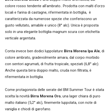
colore rosso tendente all'ambrato.. Prodotta con malti d'orzo
locali e farina di castagne, rifermentata in bottiglia, è
caratterizzata da numerose spezie che conferiscono un
gusto vellutato, amabile e unico (8° alc). Unica è proposta
solo in una elegante bottiglia magnum scura con etichetta
verticale argentata.
Conta invece ben dodici luppolature
Birra Morena Ipa Ale
, di
colore ambrato, gradevolmente amara, dal corpo morbido
con sentori agrumati, di frutta tropicale, speziati (6,8° alc).
Anche questa birra doppio malto, cruda non filtrata, è
rifermentata in bottiglia.
Come protagonista delle serate del BM Summer Tour è stata
scelta la novità
Birra Morena Oro
, una lager chiara di puro
malto italiano (5,2° alc), finemente luppolata, con note di
vaniglia e chiodi di garofano.