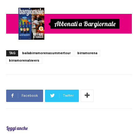
Abbonati a Bargiornale
TAG
bailabirramorenasummertour
birramorena
birramorenalovers
Facebook
Twitter
Leggi anche