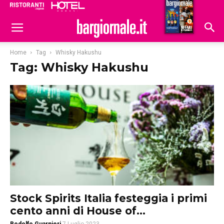
Ristoranti
Hoteldomani
Home
Tag
Whisky Hakushu
Tag: Whisky Hakushu
Stock Spirits Italia festeggia i primi
cento anni di House of...