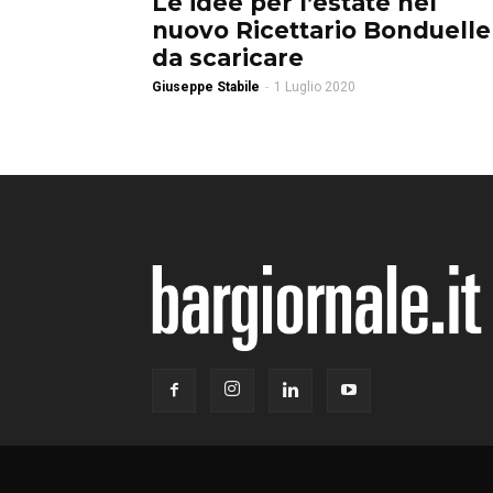
Le idee per l’estate nel
nuovo Ricettario Bonduelle
da scaricare
Giuseppe Stabile
-
1 Luglio 2020