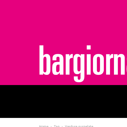
bargiornale
Home
Tag
Verdure surgelate