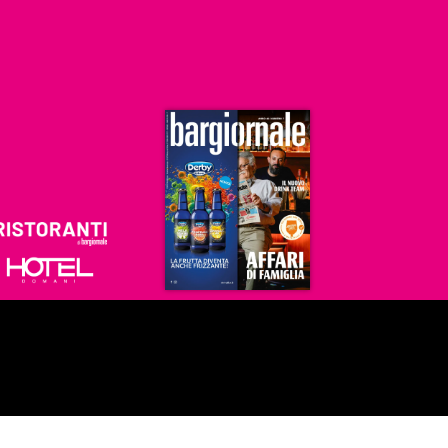
Ristoranti
Hoteldomani