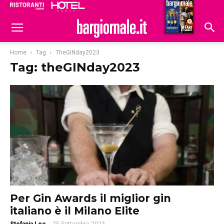
Ristoranti
Hoteldomani
Home
Tag
TheGINday2023
Tag: theGINday2023
Per Gin Awards il miglior gin
italiano è il Milano Elite