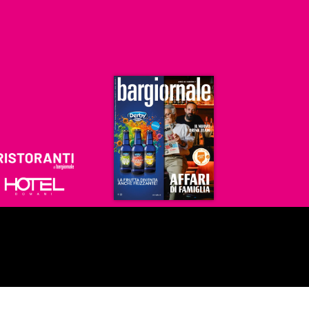
Ristoranti
Hoteldomani