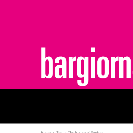
bargiornale
Home
Tag
The House of Suntory