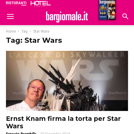
Ristoranti
Hoteldomani
Home
Tag
Star Wars
Tag: Star Wars
Ernst Knam firma la torta per Star
Wars