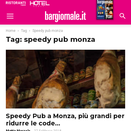
Ristoranti
Hoteldomani
Home
Tag
Speedy pub monza
Tag: speedy pub monza
Speedy Pub a Monza, più grandi per
ridurre le code…