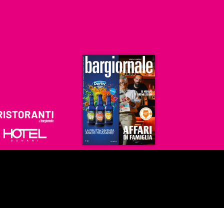
Ristoranti
Hoteldomani