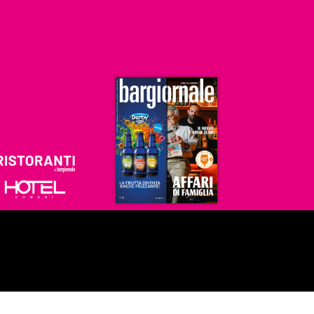
Ristoranti
Hoteldomani