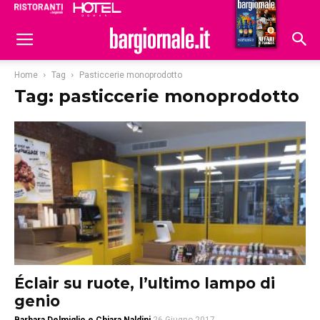
Ristoranti
Hoteldomani
Home
Tag
Pasticcerie monoprodotto
Tag: pasticcerie monoprodotto
Éclair su ruote, l’ultimo lampo di
genio