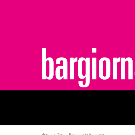
bargiornale
Home
Tag
Pasticceria francese