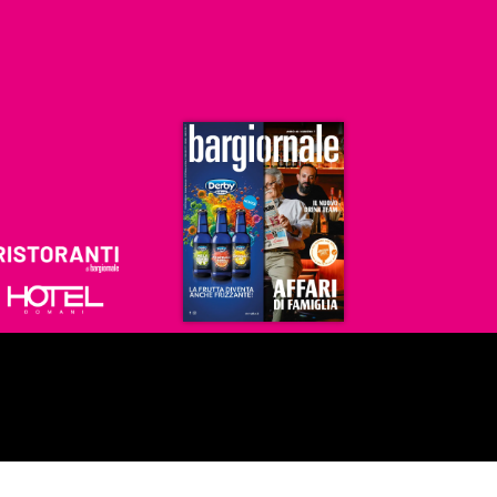
Ristoranti
Hoteldomani