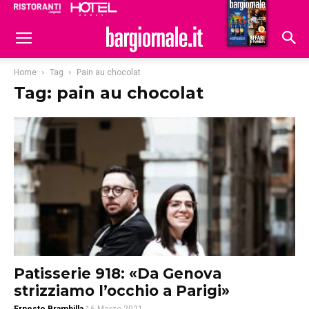
Ristoranti
Hoteldomani
Home
Tag
Pain au chocolat
Tag: pain au chocolat
Patisserie 918: «Da Genova
strizziamo l’occhio a Parigi»