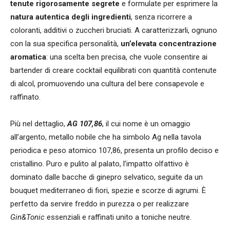
tenute rigorosamente segrete
e formulate per esprimere la
natura autentica degli ingredienti
, senza ricorrere a
coloranti, additivi o zuccheri bruciati. A caratterizzarli, ognuno
con la sua specifica personalità,
un’elevata concentrazione
aromatica
: una scelta ben precisa, che vuole consentire ai
bartender di creare cocktail equilibrati con quantità contenute
di alcol, promuovendo una cultura del bere consapevole e
raffinato.
Più nel dettaglio,
AG 107,86
, il cui nome è un omaggio
all’argento, metallo nobile che ha simbolo Ag nella tavola
periodica e peso atomico 107,86, presenta un profilo deciso e
cristallino. Puro e pulito al palato, l’impatto olfattivo è
dominato dalle bacche di ginepro selvatico, seguite da un
bouquet mediterraneo di fiori, spezie e scorze di agrumi. È
perfetto da servire freddo in purezza o per realizzare
Gin&Tonic
essenziali e raffinati unito a toniche neutre.