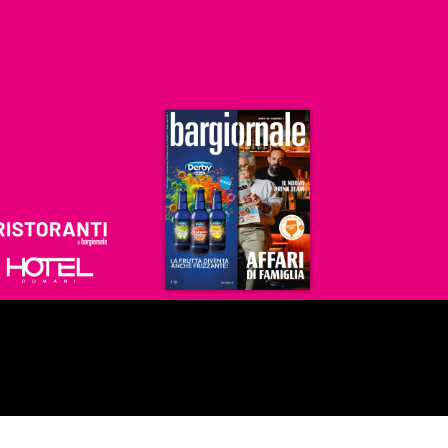
Ristoranti
Hoteldomani