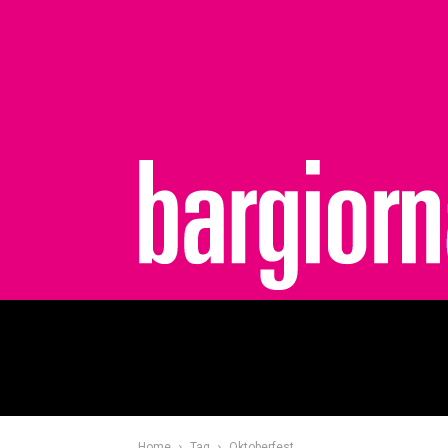
bargiornale
Home
Tag
Oktoberfest