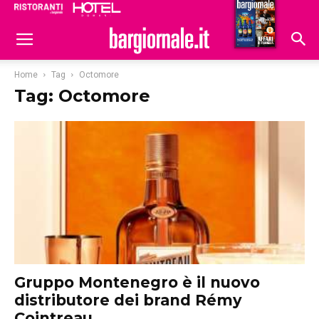
Ristoranti
Hoteldomani
Home
Tag
Octomore
Tag: Octomore
Gruppo Montenegro è il nuovo
distributore dei brand Rémy
Cointreau