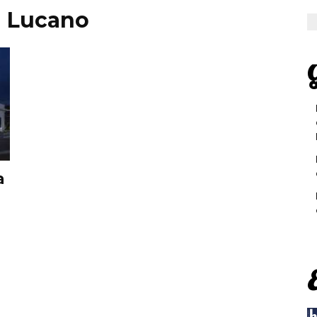
a Lucano
G
a