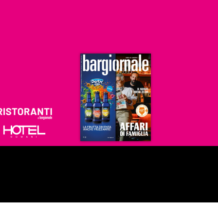
Ristoranti
Hoteldomani