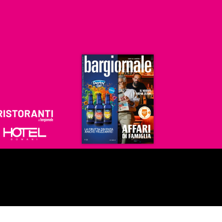
Ristoranti
Hoteldomani