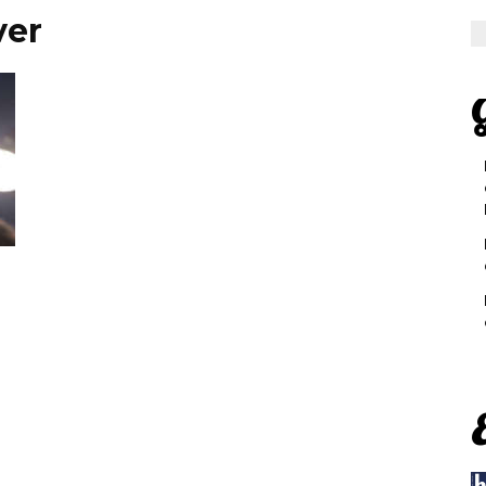
ver
G