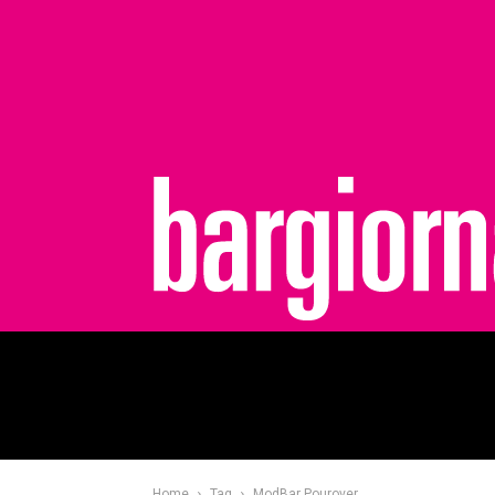
bargiornale
Home
Tag
ModBar Pourover