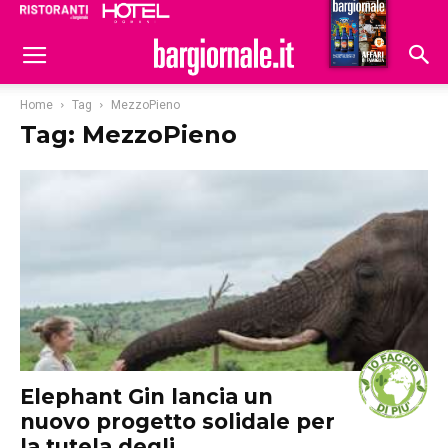
Ristoranti
Hoteldomani
Home
Tag
MezzoPieno
Tag: MezzoPieno
Elephant Gin lancia un
nuovo progetto solidale per
la tutela degli...