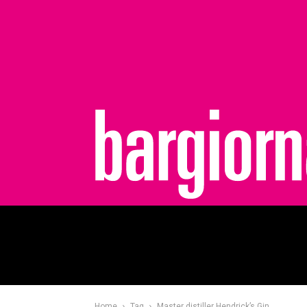
bargiornale
Home
Tag
Master distiller Hendrick’s Gin