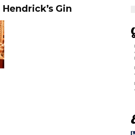
r Hendrick’s Gin
G