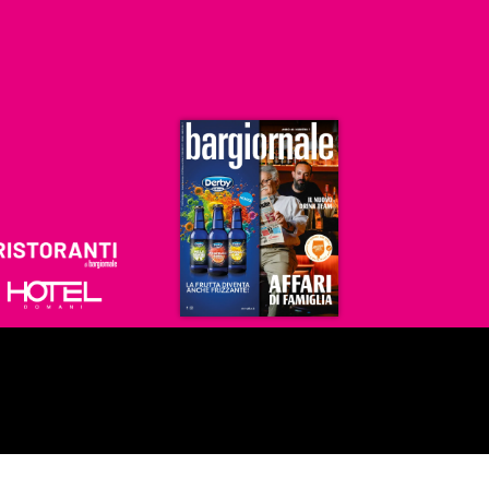
Ristoranti
Hoteldomani