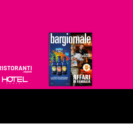
Ristoranti
Hoteldomani