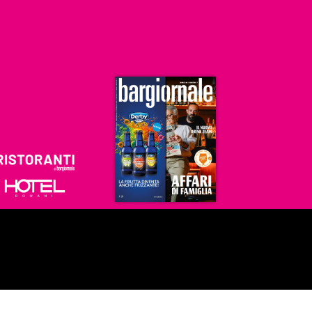
Ristoranti
Hoteldomani