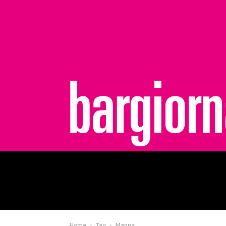
bargiornale
Home
Tag
Manna