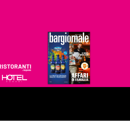
Ristoranti
Hoteldomani