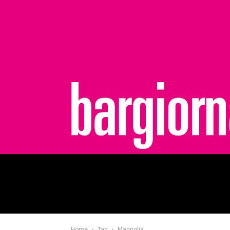
bargiornale
Home
Tag
Magnolia