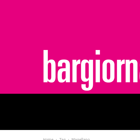
bargiornale
Home
Tag
Magellano