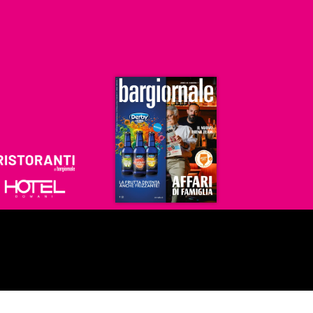
Ristoranti
Hoteldomani