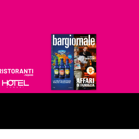
Ristoranti
Hoteldomani