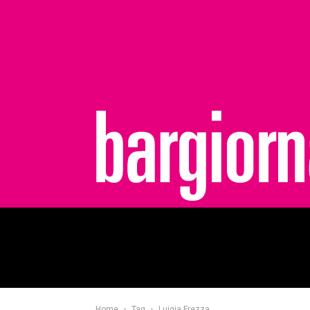
bargiornale
Home
Tag
Luigia Frezza