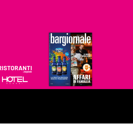
Ristoranti
Hoteldomani