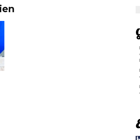
ien
G