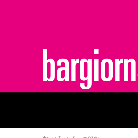
bargiornale
Home
Tag
LP Lauren O’Brien