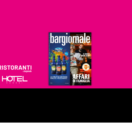
Ristoranti
Hoteldomani