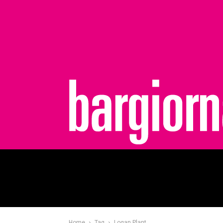
bargiornale
Home
Tag
Logan Plant