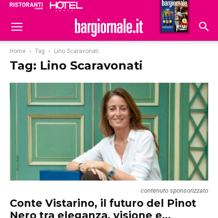
Ristoranti
Hoteldomani
Home
Tag
Lino Scaravonati
Tag: Lino Scaravonati
contenuto sponsorizzato
Conte Vistarino, il futuro del Pinot
Nero tra eleganza, visione e...