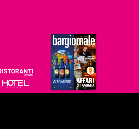
Ristoranti
Hoteldomani