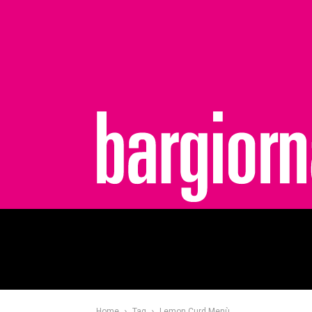
bargiornale
Home
Tag
Lemon Curd Menù