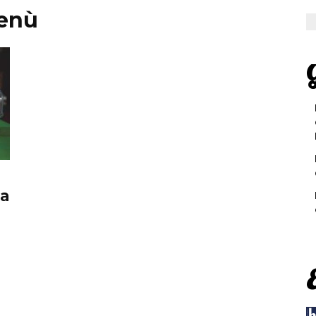
enù
G
la