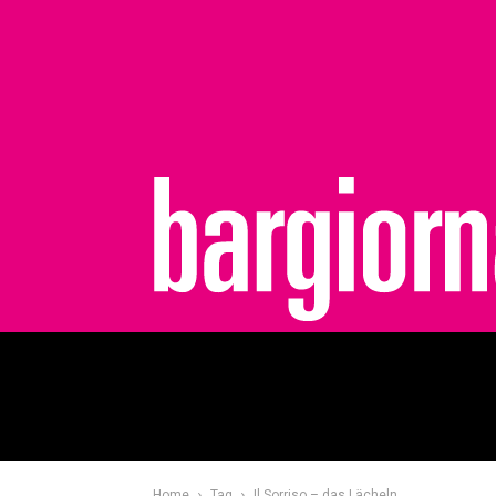
bargiornale
Home
Tag
Il Sorriso – das Lächeln