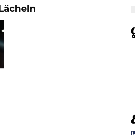
s Lächeln
G