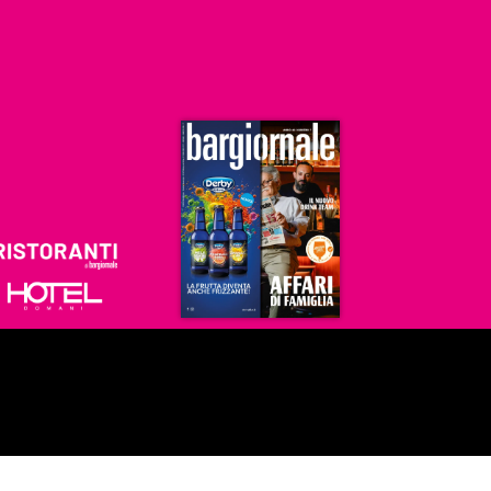
Ristoranti
Hoteldomani