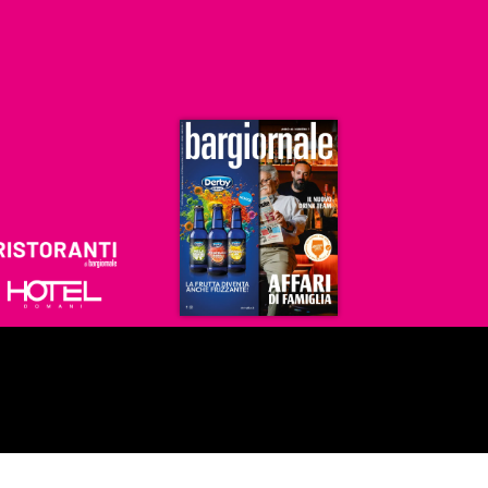
Ristoranti
Hoteldomani