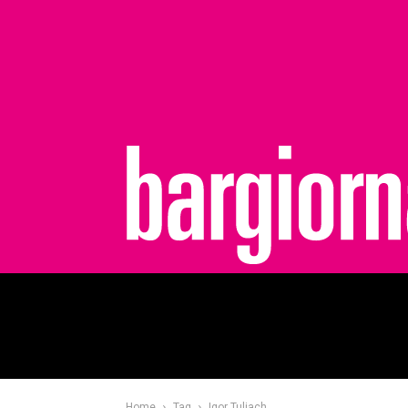
bargiornale
Home
Tag
Igor Tuliach