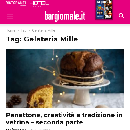
Ristoranti
Hoteldomani
Home
Tag
Gelateria Mille
Tag: Gelateria Mille
Panettone, creatività e tradizione in
vetrina – seconda parte