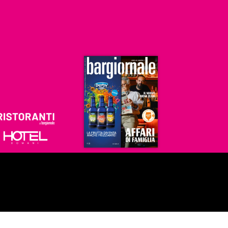
Ristoranti
Hoteldomani