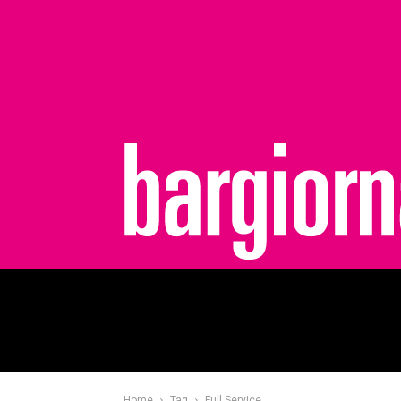
bargiornale
Home
Tag
Full Service