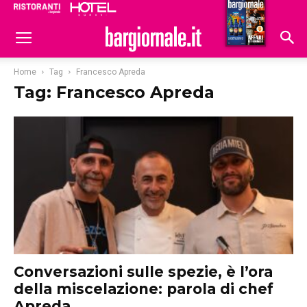
Ristoranti
Hoteldomani
Home
Tag
Francesco Apreda
Tag: Francesco Apreda
Conversazioni sulle spezie, è l’ora
della miscelazione: parola di chef
Apreda