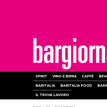
bargiornale
SPIRIT
VINO E BIRRA
CAFFÈ
BEV
BARITALIA
BARITALIA FOOD
BAR
IL TROVA LAVORO
Home
Tag
Flair bartending