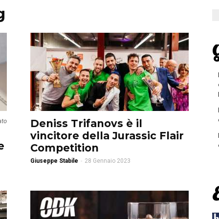
g
G
ato
Deniss Trifanovs è il
vincitore della Jurassic Flair
e
Competition
Giuseppe Stabile
-
28 Gennaio 2023