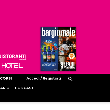
Ristoranti
Hoteldomani
CORSI
Accedi / Registrati
CARIO
PODCAST