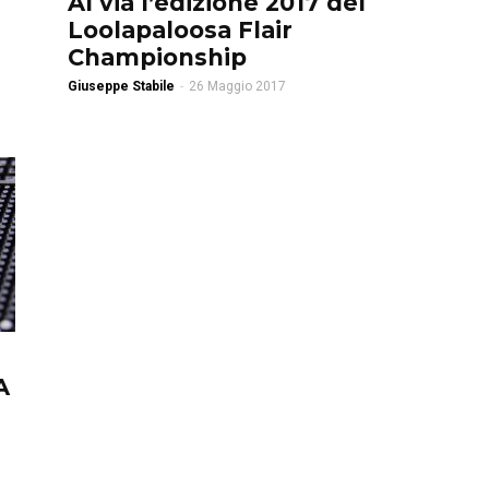
Al via l’edizione 2017 del
Loolapaloosa Flair
Championship
Giuseppe Stabile
-
26 Maggio 2017
A