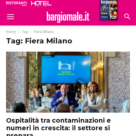
Ristoranti
Hoteldomani
Home
Tag
Fiera Milano
Tag: Fiera Milano
Ospitalità tra contaminazioni e
numeri in crescita: il settore si
prepara...