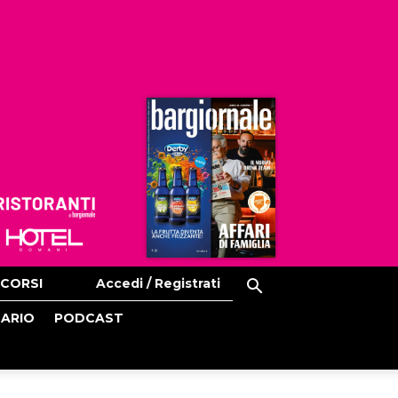
Ristoranti
Hoteldomani
CORSI
Accedi / Registrati
CARIO
PODCAST