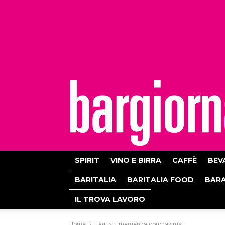
bargiornale
SPIRIT
VINO E BIRRA
CAFFÈ
BEV
BARITALIA
BARITALIA FOOD
BAR
IL TROVA LAVORO
Home
Tag
Emergenza coronavirus