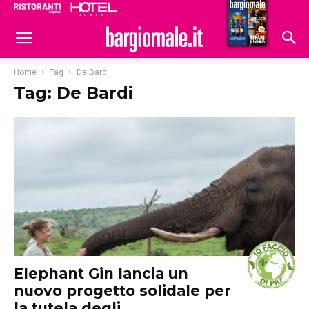
Ristoranti
Hoteldomani
Home
Tag
De Bardi
Tag: De Bardi
Elephant Gin lancia un
nuovo progetto solidale per
la tutela degli...