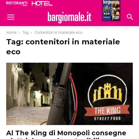
Ristoranti
Hoteldomani
Home
Tag
Contenitori in materiale eco
Tag: contenitori in materiale
eco
Al The King di Monopoli consegne