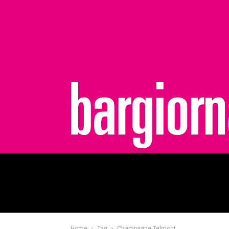
bargiornale
Home
Tag
Champagne Telmont