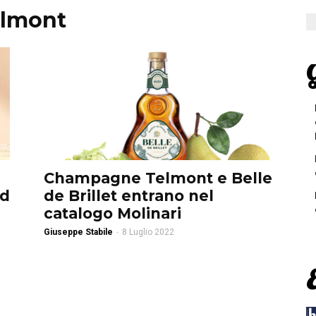
elmont
G
Champagne Telmont e Belle
nd
de Brillet entrano nel
catalogo Molinari
Giuseppe Stabile
-
8 Luglio 2022