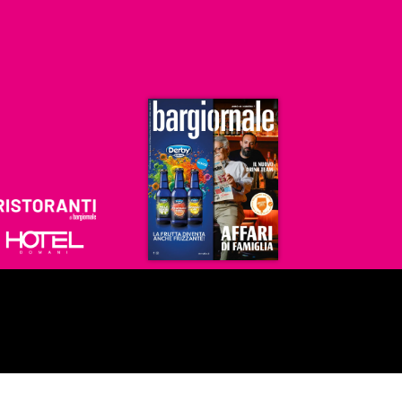
Ristoranti
Hoteldomani