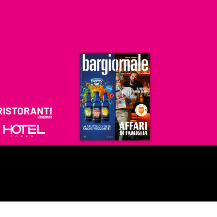
Ristoranti
Hoteldomani