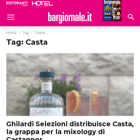
Ristoranti
Hoteldomani
Home
Tag
Casta
Tag: Casta
Ghilardi Selezioni distribuisce Casta,
la grappa per la mixology di
Castagner