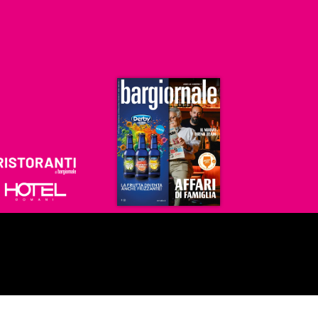
Ristoranti
Hoteldomani