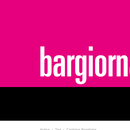
bargiornale
Home
Tag
Carmine Angelone