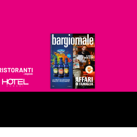
Ristoranti
Hoteldomani