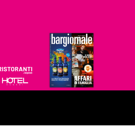
Ristoranti
Hoteldomani