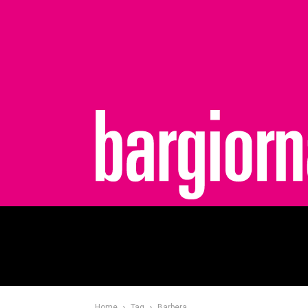
bargiornale
Home
Tag
Barbera