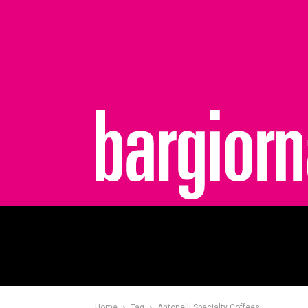
bargiornale
Home
Tag
Antonelli Specialty Coffees