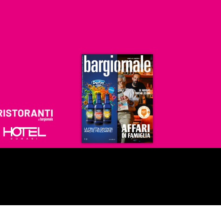
Ristoranti
Hoteldomani