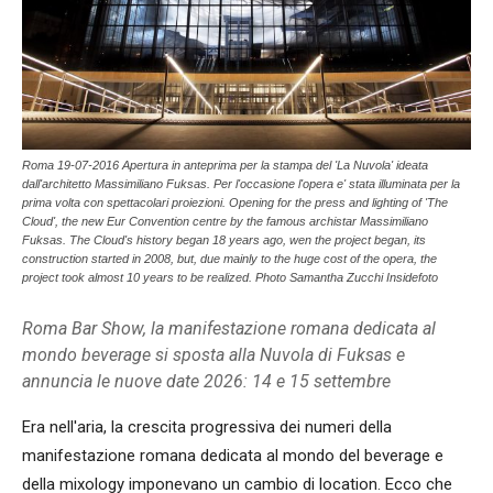
Roma 19-07-2016 Apertura in anteprima per la stampa del 'La Nuvola' ideata
dall'architetto Massimiliano Fuksas. Per l'occasione l'opera e' stata illuminata per la
prima volta con spettacolari proiezioni. Opening for the press and lighting of 'The
Cloud', the new Eur Convention centre by the famous archistar Massimiliano
Fuksas. The Cloud's history began 18 years ago, wen the project began, its
construction started in 2008, but, due mainly to the huge cost of the opera, the
project took almost 10 years to be realized. Photo Samantha Zucchi Insidefoto
Roma Bar Show, la manifestazione romana dedicata al
mondo beverage si sposta alla Nuvola di Fuksas e
annuncia le nuove date 2026: 14 e 15 settembre
Era nell'aria, la crescita progressiva dei numeri della
manifestazione romana dedicata al mondo del beverage e
della mixology imponevano un cambio di location. Ecco che